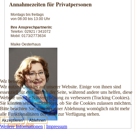
Annahmezeiten für Privatpersonen
Montags bis freitags
von 08.00 bis 13.00 Uhr
Ihre Ansprechpartnerin:
Telefon: 02921 / 341072
Mobil: 0173/2773634
Maike Oesterhaus
Wir benutzen Cookies
Wir nutzen Cookies auf unserer Website. Einige von ihnen sind
essenziell für den Betrieb der Seite, während andere uns helfen, diese
Website und die Nutzererfahrung zu verbessern (Tracking Cookies).
Sie können selbst entscheiden, ob Sie die Cookies zulassen möchten.
Bitte beachten Sie, dass bei einer Ablehnung womöglich nicht mehr
alle Funktionalitäten der Seite zur Verfügung stehen.
Akzeptieren
Ablehnen
Kontakt (E-Mail)
Weitere Informationen
|
Impressum